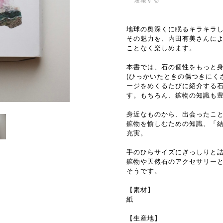
通報する
地球の奥深くに眠るキラキラ
その魅力を、内田有美さんによ
ことなく楽しめます。
本書では、石の個性をもっと
(ひっかいたときの傷つきにく
ージをめくるたびに紹介する
す。もちろん、鉱物の知識も
身近なものから、出会ったこ
鉱物を愉しむための知識、「
充実。
手のひらサイズにぎっしりと
鉱物や天然石のアクセサリー
そうです。
【素材】
紙
【生産地】