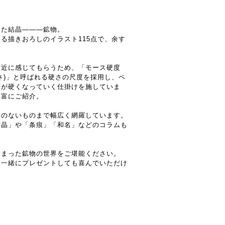
した結晶―――鉱物。
る描きおろしのイラスト115点で、余す
身近に感じてもらうため、「モース硬度
さ)」と呼ばれる硬さの尺度を採用し、ペ
石が硬くなっていく仕掛けを施していま
豊富にご紹介。
とのないものまで幅広く網羅しています。
結晶」や「条痕」「和名」などのコラムも
詰まった鉱物の世界をご堪能ください。
と一緒にプレゼントしても喜んでいただけ