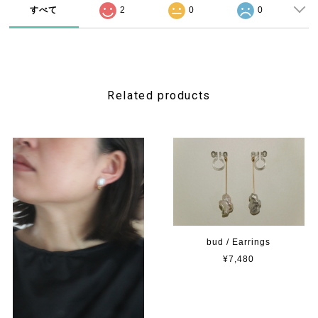
すべて
2
0
0
Related products
bud / Earrings
¥7,480